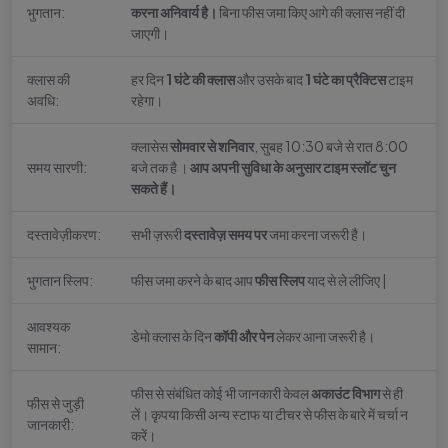
भुगतान:
करना अनिवार्य है।
बिना फीस जमा किए आगे की क्लास नहीं दी
जाएगी।
क्लास की
हर दिन
1 घंटे की क्लास
और उसके बाद
1 घंटे का प्रैक्टिस
टाइम
अवधि:
रहेगा।
क्लासेस
सोमवार से शनिवार
, सुबह 10:30 बजे से रात 8:00
समय सारणी:
बजे तक है ।
आप अपनी सुविधा के अनुसार टाइम स्लॉट चुन
सकते हैं।
दस्तावेज़ीकरण:
सभी ज़रूरी
दस्तावेज़ समय पर
जमा करना जरूरी है।
भुगतान स्लिप:
फीस जमा करने के बाद आप
फीस स्लिप
याद से ले लीजिए |
आवश्यक
डेमो क्लास के दिन
कॉपी और पेन
लेकर आना जरूरी है।
सामान:
फीस से संबंधित कोई भी जानकारी केवल
अकाउंट विभाग
से ही
फीस से जुड़ी
लें। कृपया किसी अन्य स्टाफ या टीचर से फीस के बारे में चर्चा न
जानकारी:
करें।