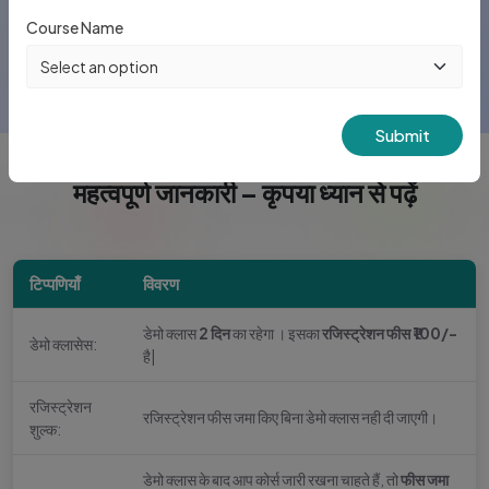
Payment Mode
Course Name
All Types of Payment Accepted
Submit
महत्वपूर्ण जानकारी – कृपया ध्यान से पढ़ें
टिप्पणियाँ
विवरण
डेमो क्लास
2 दिन
का रहेगा । इसका
रजिस्ट्रेशन फीस ₹100/-
डेमो क्लासेस:
है|
रजिस्ट्रेशन
रजिस्ट्रेशन फीस जमा किए बिना डेमो क्लास नही दी जाएगी।
शुल्क:
डेमो क्लास के बाद आप कोर्स जारी रखना चाहते हैं, तो
फीस जमा