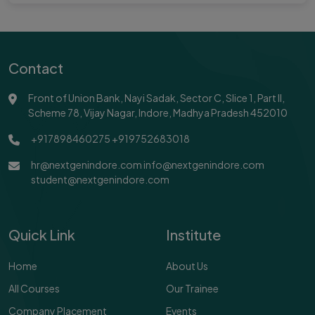
Contact
Front of Union Bank, Nayi Sadak, Sector C, Slice 1, Part II,
Scheme 78, Vijay Nagar, Indore, Madhya Pradesh 452010
+917898460275
+919752683018
hr@nextgenindore.com
info@nextgenindore.com
student@nextgenindore.com
Quick Link
Institute
Home
About Us
All Courses
Our Trainee
Company Placement
Events